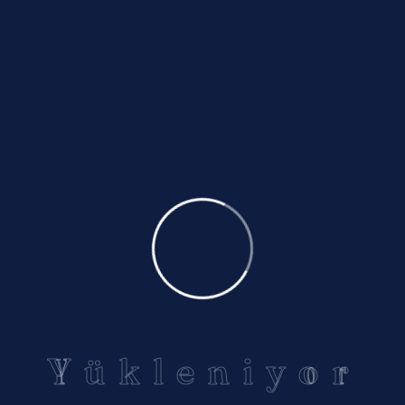
Talep Açıklaması
Aydınlatma Metni'ni
okudum ve kabul ediyor
Y
ü
k
l
e
n
i
y
o
r