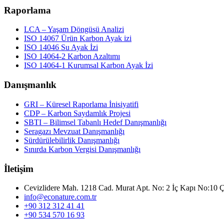
Raporlama
LCA – Yaşam Döngüsü Analizi
ISO 14067 Ürün Karbon Ayak izi
ISO 14046 Su Ayak İzi
ISO 14064-2 Karbon Azaltımı
ISO 14064-1 Kurumsal Karbon Ayak İzi
Danışmanlık
GRI – Küresel Raporlama İnisiyatifi
CDP – Karbon Saydamlık Projesi
SBTI – Bilimsel Tabanlı Hedef Danışmanlığı
Seragazı Mevzuat Danışmanlığı
Sürdürülebilirlik Danışmanlığı
Sınırda Karbon Vergisi Danışmanlığı
İletişim
Cevizlidere Mah. 1218 Cad. Murat Apt. No: 2 İç Kapı No:10
info@econature.com.tr
+90 312 312 41 41
+90 534 570 16 93