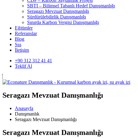
CDP – Karbon Saydamlık Projesi
SBTI – Bilimsel Tabanlı Hedef Danışmanlığı
Seragazı Mevzuat Danışmanlığı
Sürdürülebilirlik Danışmanlığı
Sınırda Karbon Vergisi Danışmanlığı
Eğitimler
Referanslar
Blog
Sss
İletişim
+90 312 312 41 41
Teklif Al
Seragazı Mevzuat Danışmanlığı
Anasayfa
Danışmanlık
Seragazı Mevzuat Danışmanlığı
Seragazı Mevzuat Danışmanlığı