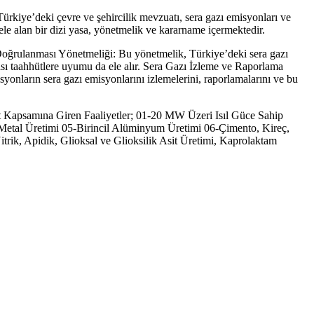
rkiye’deki çevre ve şehircilik mevzuatı, sera gazı emisyonları ve
rı ele alan bir dizi yasa, yönetmelik ve kararname içermektedir.
e Doğrulanması Yönetmeliği: Bu yönetmelik, Türkiye’deki sera gazı
ası taahhütlere uyumu da ele alır. Sera Gazı İzleme ve Raporlama
yonların sera gazı emisyonlarını izlemelerini, raporlamalarını ve bu
zuat Kapsamına Giren Faaliyetler; 01-20 MW Üzeri Isıl Güce Sahip
 Metal Üretimi 05-Birincil Alüminyum Üretimi 06-Çimento, Kireç,
ik, Apidik, Glioksal ve Glioksilik Asit Üretimi, Kaprolaktam