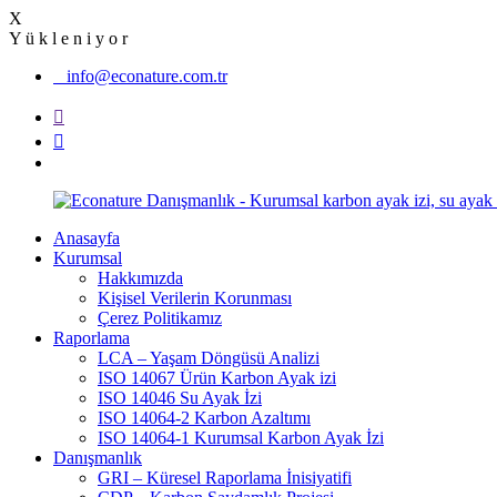
X
Y
ü
k
l
e
n
i
y
o
r
info@econature.com.tr
Anasayfa
Kurumsal
Hakkımızda
Kişisel Verilerin Korunması
Çerez Politikamız
Raporlama
LCA – Yaşam Döngüsü Analizi
ISO 14067 Ürün Karbon Ayak izi
ISO 14046 Su Ayak İzi
ISO 14064-2 Karbon Azaltımı
ISO 14064-1 Kurumsal Karbon Ayak İzi
Danışmanlık
GRI – Küresel Raporlama İnisiyatifi