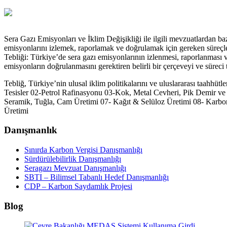
Sera Gazı Emisyonları ve İklim Değişikliği ile ilgili mevzuatlardan 
emisyonlarını izlemek, raporlamak ve doğrulamak için gereken süreçle
Tebliği: Türkiye’de sera gazı emisyonlarının izlenmesi, raporlanması v
emisyonların doğrulanmasını gerektiren belirli bir çerçeveyi ve süreci 
Tebliğ, Türkiye’nin ulusal iklim politikalarını ve uluslararası taahh
Tesisler 02-Petrol Rafinasyonu 03-Kok, Metal Cevheri, Pik Demir ve
Seramik, Tuğla, Cam Üretimi 07- Kağıt & Selüloz Üretimi 08- Karbon
Üretimi
Danışmanlık
Sınırda Karbon Vergisi Danışmanlığı
Sürdürülebilirlik Danışmanlığı
Seragazı Mevzuat Danışmanlığı
SBTI – Bilimsel Tabanlı Hedef Danışmanlığı
CDP – Karbon Saydamlık Projesi
Blog