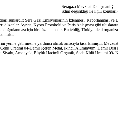
Seragazı Mevzuat Danışmanlığı, Tü
iklim değişikliği ile ilgili konula
bazıları şunlardır: Sera Gazı Emisyonlarının İzlenmesi, Raporlanması v
ri düzenler. Ayrıca, Kyoto Protokolü ve Paris Anlaşması gibi uluslarar
e doğrulanması için bir düzenlemedir. Bu tebliğ, Türkiye’deki organizas
tanımlar.
ütlerini yerine getirmesine yardımcı olmak amacıyla tasarlanmıştır. Mev
 Çelik Üretimi 04-Demir İçeren Metal, İkincil Alüminyum, Demir Dışı
 Siyahı, Amonyak, Büyük Hacimli Organik, Soda Külü Üretimi 09- Nitr