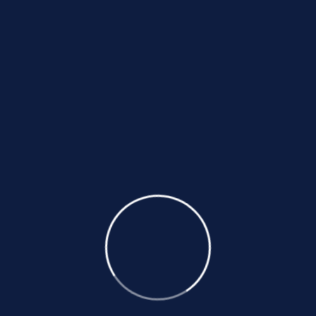
ın Önemi
ebilirliğini artırmak için önemlidir. İklim değişikliği, hava 
mak, işletmelerin enerji tüketimini azaltmalarını, yenilene
zi Uzmanı
nın Görevleri
ri yerine getirir:
lendirmek
dirmek
ler geliştirmek
er sunmak
in Stratejiler